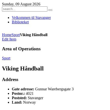
Sunday, 09 August 2026
Velkommen til Stavanger
Biblioteket
Home
Sport
Viking Håndball
Edit Item
Area of Operations
Sport
Viking Håndball
Address
Gate adresse:
Gunnar Warebergsgate 3
Postnr.:
4021
Poststed:
Stavanger
Land:
Norway