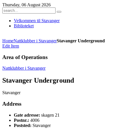
Thursday, 06 August 2026
Velkommen til Stavanger
Biblioteket
Home
Nattklubber i Stavanger
Stavanger Underground
Edit Item
Area of Operations
Nattklubber i Stavanger
Stavanger Underground
Stavanger
Address
Gate adresse:
skagen 21
Postnr.:
4006
Poststed:
Stavanger