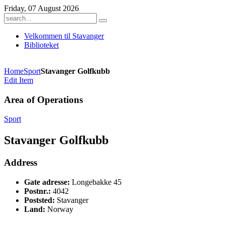
Friday, 07 August 2026
Velkommen til Stavanger
Biblioteket
Home
Sport
Stavanger Golfkubb
Edit Item
Area of Operations
Sport
Stavanger Golfkubb
Address
Gate adresse:
Longebakke 45
Postnr.:
4042
Poststed:
Stavanger
Land:
Norway