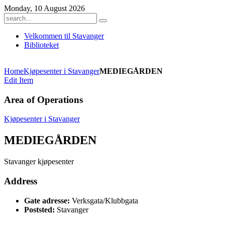
Monday, 10 August 2026
Velkommen til Stavanger
Biblioteket
Home
Kjøpesenter i Stavanger
MEDIEGÅRDEN
Edit Item
Area of Operations
Kjøpesenter i Stavanger
MEDIEGÅRDEN
Stavanger kjøpesenter
Address
Gate adresse:
Verksgata/Klubbgata
Poststed:
Stavanger