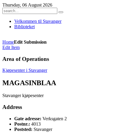
Thursday, 06 August 2026
Velkommen til Stavanger
Biblioteket
Home
Edit Submission
Edit Item
Area of Operations
Kjøpesenter i Stavanger
MAGASINBLAA
Stavanger kjøpesenter
Address
Gate adresse:
Verksgaten 2
Postnr.:
4013
Poststed:
Stavanger