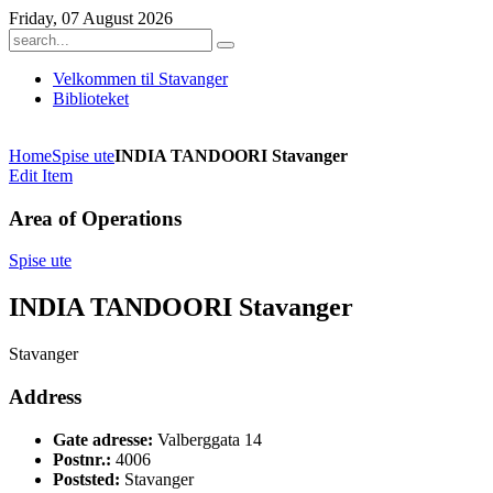
Friday, 07 August 2026
Velkommen til Stavanger
Biblioteket
Home
Spise ute
INDIA TANDOORI Stavanger
Edit Item
Area of Operations
Spise ute
INDIA TANDOORI Stavanger
Stavanger
Address
Gate adresse:
Valberggata 14
Postnr.:
4006
Poststed:
Stavanger