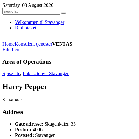
Saturday, 08 August 2026
Velkommen til Stavanger
Biblioteket
Home
Konsulent tjenester
VENI AS
Edit Item
Area of Operations
Spise ute
,
Pub -Uteliv i Stavanger
Harry Pepper
Stavanger
Address
Gate adresse:
Skagenkaien 33
Postnr.:
4006
Poststed:
Stavanger