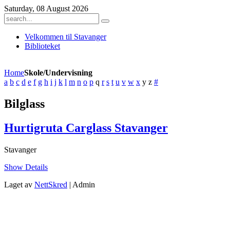
Saturday, 08 August 2026
Velkommen til Stavanger
Biblioteket
Home
Skole/Undervisning
a
b
c
d
e
f
g
h
i
j
k
l
m
n
o
p
q
r
s
t
u
v
w
x
y
z
#
Bilglass
Hurtigruta Carglass Stavanger
Stavanger
Show Details
Laget av
NettSkred
| Admin